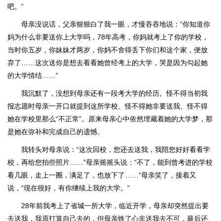
吧。”
母亲没说话，父亲狠狠白了我一眼，才慢吞吞地说：“你知道你
妈为什么非要送你上大学吗，78年高考，你妈就考上了你的学校，
当时你五岁，你妹妹才两岁，你妈不舍得丢下你们和这个家，便放
弃了……这次送你是想去看看她曾经考上的大学，哭是因为勾起她
的大学情结……”
我沉默了，没想到母亲还有一段考大学的经历。怪不得当初我
报志愿时母亲一开口就提到这所学校、怪不得她非要送我、怪不得
她在学校里那么“不正常”。原来母亲心中依然埋藏着她的大学梦，那
是她在弥补和完成自己的遗憾。
我转头对母亲说：“这次回校，您还去送我，我陪您好好看看学
校，再给您拍些照片……”母亲摇摇头说：“不了，能到曾考进的学校
看几眼，走上一圈，满足了，也放下了……”母亲笑了，接着又
说，“现在很好，有你继续上我的大学。”
28年前我考上了省城一所大学，临近开学，母亲却突然提出要
去送我，我原打算自己去的，但母亲铁了心非送我去不可，最后还