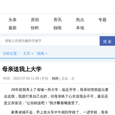
头条
原创
资讯
热点
专题
最新
快料
独闻
本地
当前位置：
主页
>
独闻
>
母亲送我上大学
时间：2022-07-04 11:08 | 栏目：
独闻
| 点击：
次
28年前我考上了省城一所大学，临近开学，母亲却突然提出要
去送我，我原打算自己去的，但母亲铁了心非送我去不可，最后还
是父亲发话：“让你妈送吧！”我才噘着嘴接受了。
家离省城不远，早上坐火车中午就到学校了。一进学校，母亲