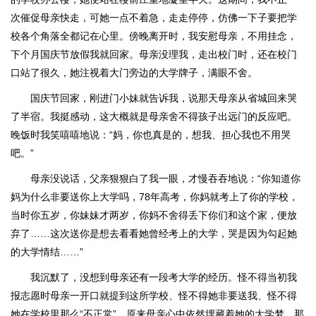
次催促母亲快走，可她一点不着急，走走停停，仿佛一下子要把学
校各个角落全都记在心里。傍晚离开时，我安慰母亲，不用挂念，
下个月国庆节放假我就回家。母亲没理我，走出校门时，还在校门
口站了很久，她注视着大门旁边的大学牌子，满眼不舍。
国庆节回家，刚进门小妹就告诉我，说那天母亲从省城回来哭
了半宿。我挺感动，这大概就是母亲舍不得孩子出远门的反应吧。
晚饭时我笑嘻嘻地说：“妈，你也真是的，想我、担心我也不用哭
吧。”
母亲没说话，父亲狠狠白了我一眼，才慢吞吞地说：“你知道你
妈为什么非要送你上大学吗，78年高考，你妈就考上了你的学校，
当时你五岁，你妹妹才两岁，你妈不舍得丢下你们和这个家，便放
弃了……这次送你是想去看看她曾经考上的大学，哭是因为勾起她
的大学情结……”
我沉默了，没想到母亲还有一段考大学的经历。怪不得当初我
报志愿时母亲一开口就提到这所学校、怪不得她非要送我、怪不得
她在学校里那么“不正常”。原来母亲心中依然埋藏着她的大学梦，那