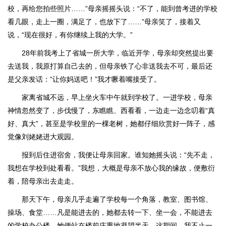
校，再给您拍些照片……”母亲摇摇头说：“不了，能到曾考进的学校
看几眼，走上一圈，满足了，也放下了……”母亲笑了，接着又
说，“现在很好，有你继续上我的大学。”
28年前我考上了省城一所大学，临近开学，母亲却突然提出要
去送我，我原打算自己去的，但母亲铁了心非送我去不可，最后还
是父亲发话：“让你妈送吧！”我才噘着嘴接受了。
家离省城不远，早上坐火车中午就到学校了。一进学校，母亲
神情忽然变了，步伐慢了，东瞧瞧、西看看，一边走一边念叨着“真
好、真大”，甚至是学校里的一棵老树，她都仔细欣赏好一阵子，感
觉像刘姥姥进大观园。
报到后住进宿舍，我便让母亲回家。谁知她摇头说：“先不走，
我想在学校到处看看。”我想，大概是母亲不放心我的缘故，便敷衍
着，陪母亲出去走走。
那天下午，母亲几乎走遍了学校每一个角落，教室、图书馆、
操场、食堂……凡是能进去的，她都去转一下、坐一会，不能进去
的学校办公楼，她便站在楼前庄重地凝望半天。这期间，我不止一