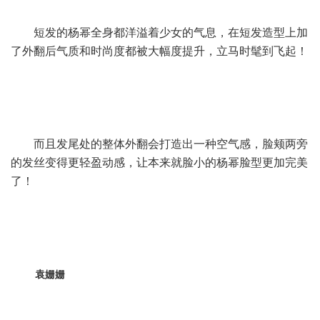
短发的杨幂全身都洋溢着少女的气息，在短发造型上加
了外翻后气质和时尚度都被大幅度提升，立马时髦到飞起！
而且发尾处的整体外翻会打造出一种空气感，脸颊两旁
的发丝变得更轻盈动感，让本来就脸小的杨幂脸型更加完美
了！
袁姗姗