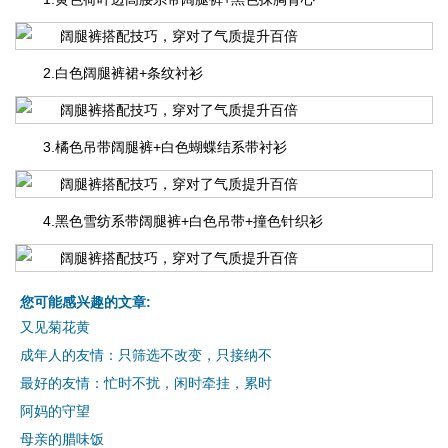
2.白色阔腿裤裙+条纹衬衫
3.橘色吊带阔腿裤+白色蝴蝶结系带衬衫
4.黑色雪纺系带阔腿裤+白色吊带+撞色针织衫
您可能感兴趣的文章:
又见菊花黄
成年人的友情：只筛选不改变，只接纳不
最好的友情：忙时不扰，闲时牵挂，累时
阿妈的守望
母亲的腊味饭