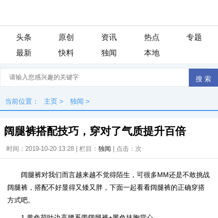
头条
原创
资讯
热点
专题
最新
快料
独闻
本地
当前位置：
主页
>
独闻
>
阔腿裤搭配技巧，穿对了气质提升百倍
时间：2019-10-20 13:28 | 栏目：
独闻
| 点击：
次
阔腿裤对我们而言越来越不觉得陌生，可很多MM还是不敢挑战
阔腿裤，搭配不好显得又矮又胖，下面一起看看阔腿裤的正确穿搭
方式吧。
1.黄色荷叶边高腰系带阔腿裤+黑色抹胸背心